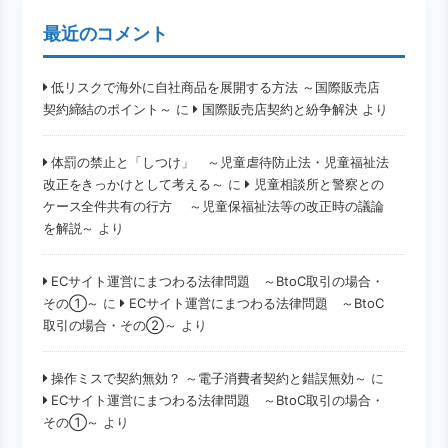
最近のコメント
低リスクで海外に自社商品を展開する方法 ～国際販売店
契約締結のポイント～
に
国際販売店契約と紛争解決
より
体罰の禁止と「しつけ」 ～児童虐待防止法・児童福祉法
改正をきっかけとして考える～
に
児童相談所と警察との
ケース全件共有の行方 ～児童保福祉法等の改正時の議論
を解説～
より
ECサイト運営にまつわる法律問題 ～BtoC取引の場合・
その①～
に
ECサイト運営にまつわる法律問題 ～BtoC
取引の場合・その②～
より
操作ミスで契約無効？ ～電子消費者契約と錯誤無効～
に
ECサイト運営にまつわる法律問題 ～BtoC取引の場合・
その①～
より