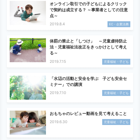
オンライン取引での子どもによるクリック
で契約は成立する？ ～事業者としての注意
点～
2019.8.4
EC・企業法務
体罰の禁止と「しつけ」 ～児童虐待防止
法・児童福祉法改正をきっかけとして考え
る～
2019.7.15
児童福祉・子ども
「水辺の活動と安全を学ぶ 子ども安全セ
ミナー」での講演
2019.7.10
児童福祉・子ども
おもちゃのレビュー動画を見て考えること
2019.6.30
児童福祉・子ども