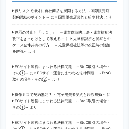
低リスクで海外に自社商品を展開する方法 ～国際販売店
契約締結のポイント～
に
国際販売店契約と紛争解決
より
体罰の禁止と「しつけ」 ～児童虐待防止法・児童福祉法
改正をきっかけとして考える～
に
児童相談所と警察との
ケース全件共有の行方 ～児童保福祉法等の改正時の議論
を解説～
より
ECサイト運営にまつわる法律問題 ～BtoC取引の場合・
その①～
に
ECサイト運営にまつわる法律問題 ～BtoC
取引の場合・その②～
より
操作ミスで契約無効？ ～電子消費者契約と錯誤無効～
に
ECサイト運営にまつわる法律問題 ～BtoC取引の場合・
その①～
より
ECサイト運営にまつわる法律問題 ～BtoC取引の場合・
その①～
に
ECサイト運営にまつわる法律問題 ～BtoC